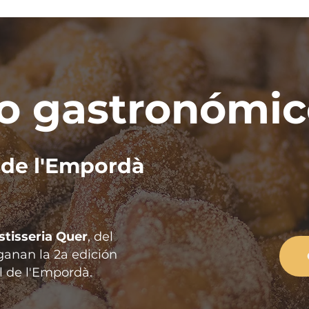
o gastronómic
l de l'Empordà
stisseria Quer
, del
ganan la 2a edición
l de l'Empordà.