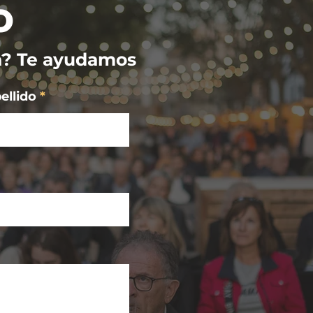
o
a? Te ayudamos
ellido